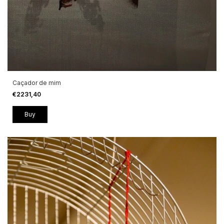
Caçador de mim
€2231,40