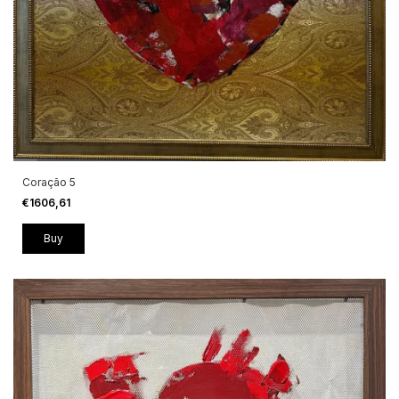
Coração 5
€1606,61