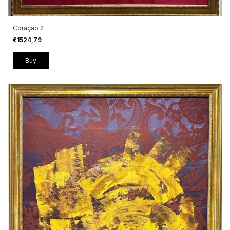
Coração 2
€1524,79