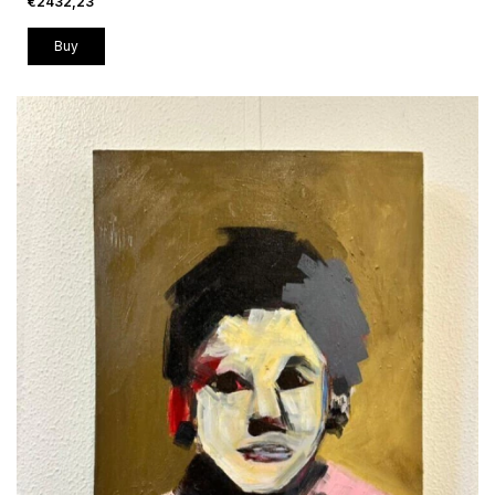
€2432,23