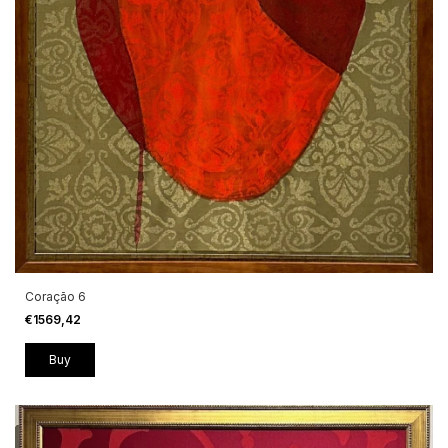
Coração 6
€1569,42