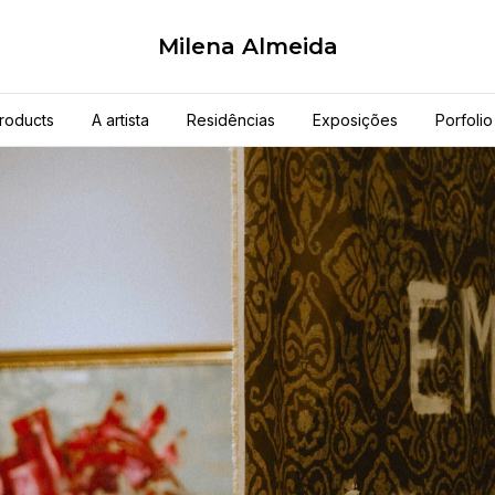
Milena Almeida
roducts
A artista
Residências
Exposições
Porfolio