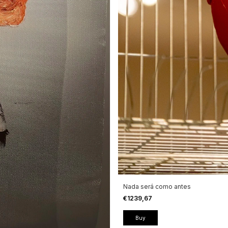
Nada será como antes
€1239,67