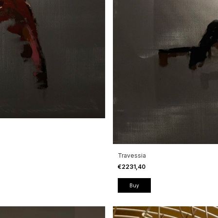
Travessia
€2231,40