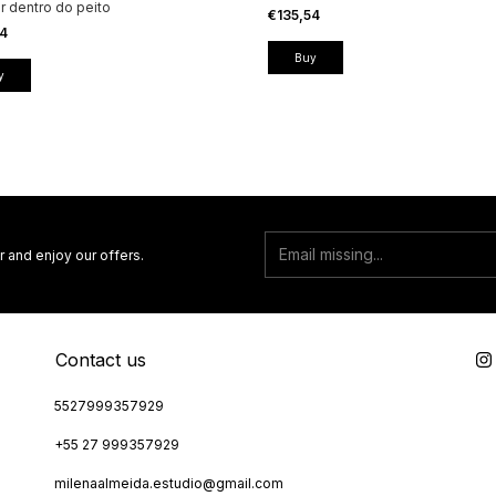
 dentro do peito
€135,54
54
r and enjoy our offers.
Contact us
5527999357929
+55 27 999357929
milenaalmeida.estudio@gmail.com