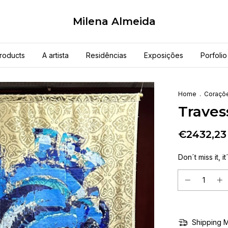
Milena Almeida
roducts
A artista
Residências
Exposições
Porfolio
Home
.
Coraçõ
Traves
€2432,23
Don´t miss it, it
Shipping 