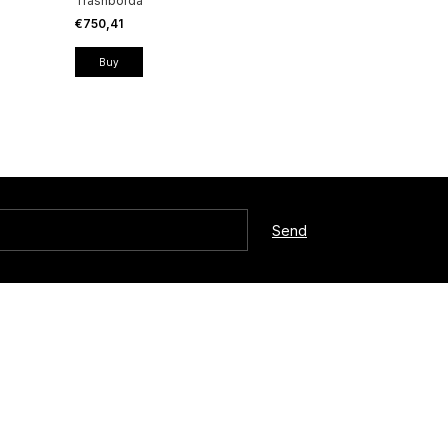
Trasnborda
€750,41