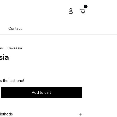
0
Contact
es
.
Travessia
sia
´s the last one!
Methods