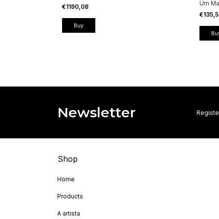
Um Mar
€1190,08
€135,
Newsletter
Registe
Shop
Home
Products
A artista