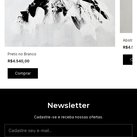
Abstrat
R$4.50
Preto no Branco
R$4.540,00
Newsletter
Cadastre-se e receba nossas ofertas.